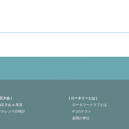
区大会
ロータリーとは
区大会 in 尾道
ロータリークラブとは
アナレンマ日時計
4つのテスト
超我の奉仕