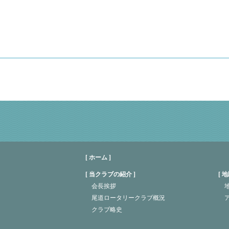
[ ホーム ]
当クラブの紹介
地
会長挨拶
地
尾道ロータリークラブ概況
クラブ略史