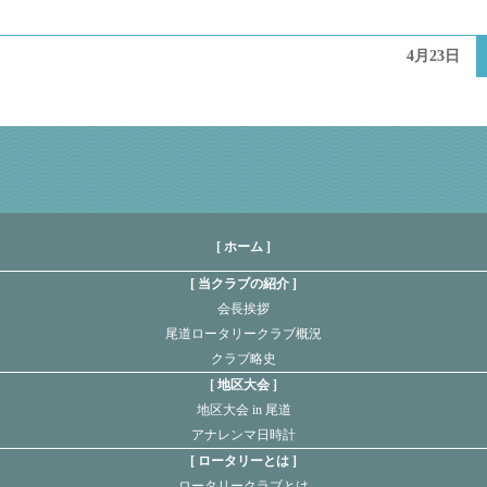
4月23日
[ ホーム ]
当クラブの紹介
会長挨拶
尾道ロータリークラブ概況
クラブ略史
地区大会
地区大会 in 尾道
アナレンマ日時計
ロータリーとは
ロータリークラブとは