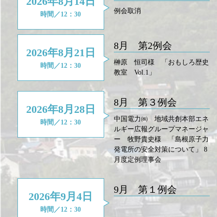
2026年8月14日
例会取消
時間／12：30
8月 第2例会
2026年8月21日
榊原 恒司様 「おもしろ歴史
時間／12：30
教室 Vol.1」
8月 第３例会
2026年8月28日
中国電力㈱ 地域共創本部エネ
時間／12：30
ルギー広報グループマネージャ
ー 牧野貴史様 「島根原子力
発電所の安全対策について」 8
月度定例理事会
9月 第１例会
2026年9月4日
時間／12：30