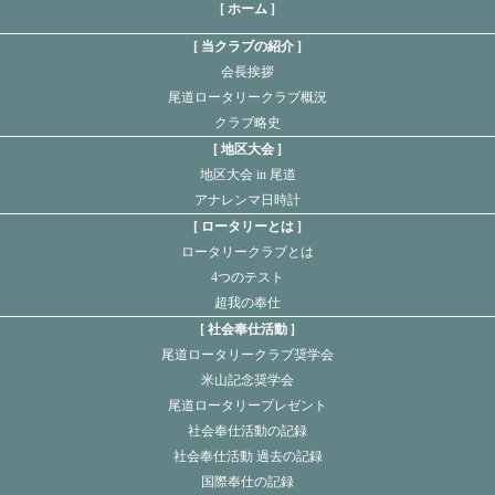
[ ホーム ]
当クラブの紹介
会長挨拶
尾道ロータリークラブ概況
クラブ略史
地区大会
地区大会 in 尾道
アナレンマ日時計
ロータリーとは
ロータリークラブとは
4つのテスト
超我の奉仕
社会奉仕活動
尾道ロータリークラブ奨学会
米山記念奨学会
尾道ロータリープレゼント
社会奉仕活動の記録
社会奉仕活動 過去の記録
国際奉仕の記録