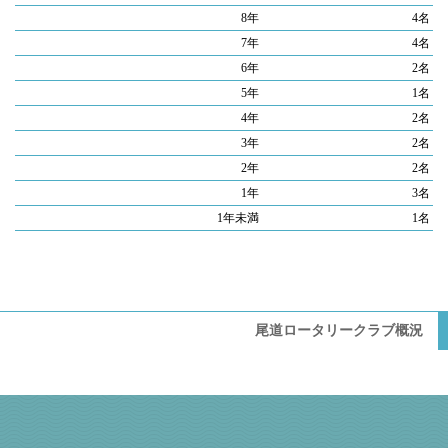
8年
4名
7年
4名
6年
2名
5年
1名
4年
2名
3年
2名
2年
2名
1年
3名
1年未満
1名
尾道ロータリークラブ概況