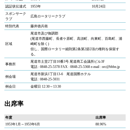
認証状伝達式
1953年
10月24日
スポンサーク
広島ロータリークラブ
ラブ
特別代表
藤井徳兵衛
尾道市及び御調郡
(尾道市西藤町、長者ケ原町、高須町、向東町、百島町、浦
区域
崎町を除く)
但し、国際ロータリー細則第2条第2節2項の権利を保留す
る。
尾道市土堂2丁目10番3号 尾道商工会議所ビル3F
事務所
電話 : 0848-25-5378 FAX : 0848-25-5368 e-mail : orc@bbbn.jp
尾道市新浜1丁目13-6 尾道国際ホテル
例会場
電話 : 0848-25-5931
例会日
金曜日 12:30～13:30
出席率
年度
出席率
1953年1月～1953年6月
88.96%