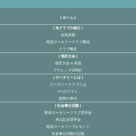
[ ホーム ]
当クラブの紹介
会長挨拶
尾道ロータリークラブ概況
クラブ略史
地区大会
地区大会 in 尾道
アナレンマ日時計
ロータリーとは
ロータリークラブとは
4つのテスト
超我の奉仕
社会奉仕活動
尾道ロータリークラブ奨学会
米山記念奨学会
尾道ロータリープレゼント
社会奉仕活動の記録