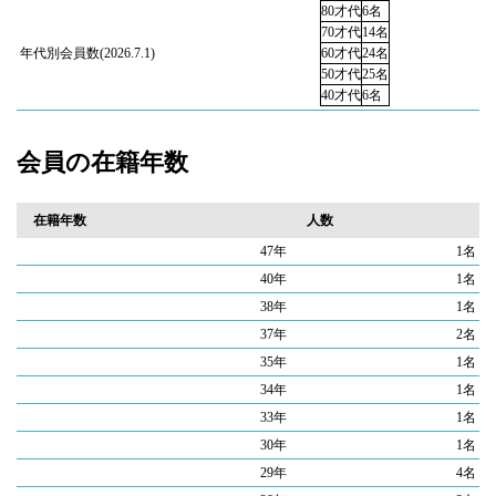
80才代
6名
70才代
14名
年代別会員数(2026.7.1)
60才代
24名
50才代
25名
40才代
6名
会員の在籍年数
在籍年数
人数
47年
1名
40年
1名
38年
1名
37年
2名
35年
1名
34年
1名
33年
1名
30年
1名
29年
4名