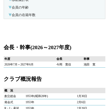
会員の年齢
会員の在籍年数
会長・幹事(2026～2027年度)
年度
会長
幹事
2026年7月～2027年6月
今岡 寛信
池田 寛
クラブ概況報告
概 況
創立総会
1953年(昭和28年)
1月30日
発会式
1953年
2月6日
R・I・承認
1953年
2月20日