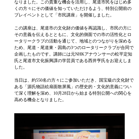
なりました。この貴重な機会を活用し、尾道市民をはじめ多
くの方々にその価値を知っていただけるよう、特別公開前の
プレイベントとして「市民講座」を開催しました。
この講座は、尾道市の文化財の価値を再認識し、市民の方に
その意義を伝えるとともに、文化的側面での市の活性化とロ
ータリークラブの活動を通じて、地域とのつながりを深める
ため、尾道・尾道東・因島の3つのロータリークラブが合同で
企画したものです。講師には元NHKアナウンサーの松平定知
氏と尾道市文化振興課の学芸員である西井亨氏をお迎えしま
した。
当日は、約550名の方々にご参加いただき、国宝級の文化財で
ある「源氏物語絵扇面散屏風」の歴史的・文化的意義につい
て深く理解を深め、10月28日から始まる特別公開への関心を
高める機会となりました。