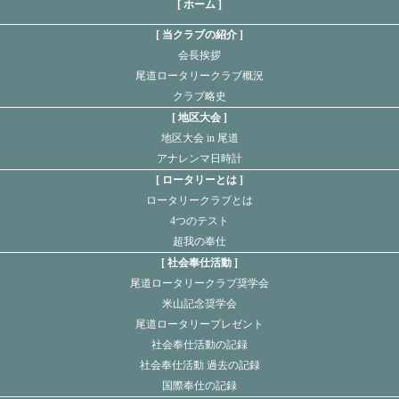
[ ホーム ]
当クラブの紹介
会長挨拶
尾道ロータリークラブ概況
クラブ略史
地区大会
地区大会 in 尾道
アナレンマ日時計
ロータリーとは
ロータリークラブとは
4つのテスト
超我の奉仕
社会奉仕活動
尾道ロータリークラブ奨学会
米山記念奨学会
尾道ロータリープレゼント
社会奉仕活動の記録
社会奉仕活動 過去の記録
国際奉仕の記録