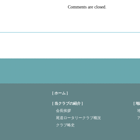
Comments are closed.
[ ホーム ]
当クラブの紹介
地
会長挨拶
地
尾道ロータリークラブ概況
クラブ略史