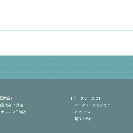
区大会
ロータリーとは
区大会 in 尾道
ロータリークラブとは
アナレンマ日時計
4つのテスト
超我の奉仕