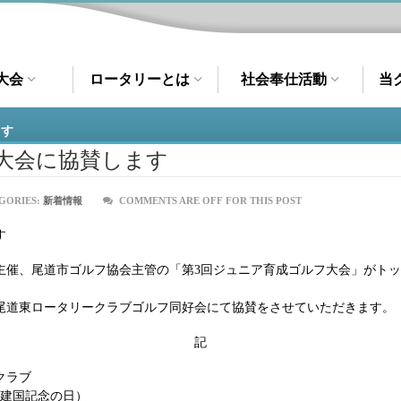
大会
ロータリーとは
社会奉仕活動
当
ます
大会に協賛します
GORIES:
新着情報
COMMENTS ARE OFF FOR THIS POST
す
主催、尾道市ゴルフ協会主管の「第3回ジュニア育成ゴルフ大会」がト
尾道東ロータリークラブゴルフ同好会にて協賛をさせていただきます。
記
クラブ
・建国記念の日）