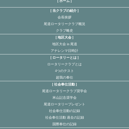
[ ホーム ]
当クラブの紹介
会長挨拶
尾道ロータリークラブ概況
クラブ略史
地区大会
地区大会 in 尾道
アナレンマ日時計
ロータリーとは
ロータリークラブとは
4つのテスト
超我の奉仕
社会奉仕活動
尾道ロータリークラブ奨学会
米山記念奨学会
尾道ロータリープレゼント
社会奉仕活動の記録
社会奉仕活動 過去の記録
国際奉仕の記録