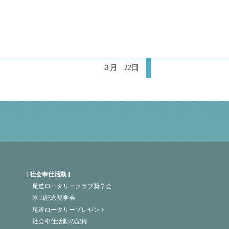
３月 22日
社会奉仕活動
尾道ロータリークラブ奨学会
米山記念奨学会
尾道ロータリープレゼント
社会奉仕活動の記録