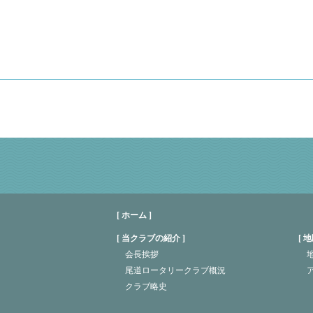
[ ホーム ]
当クラブの紹介
地
会長挨拶
地
尾道ロータリークラブ概況
クラブ略史