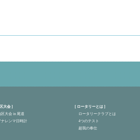
区大会
ロータリーとは
区大会 in 尾道
ロータリークラブとは
アナレンマ日時計
4つのテスト
超我の奉仕