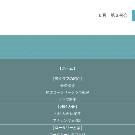
６月 第３例会
[ ホーム ]
当クラブの紹介
会長挨拶
尾道ロータリークラブ概況
クラブ略史
地区大会
地区大会 in 尾道
アナレンマ日時計
ロータリーとは
ロータリークラブとは