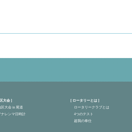
区大会
ロータリーとは
区大会 in 尾道
ロータリークラブとは
アナレンマ日時計
4つのテスト
超我の奉仕