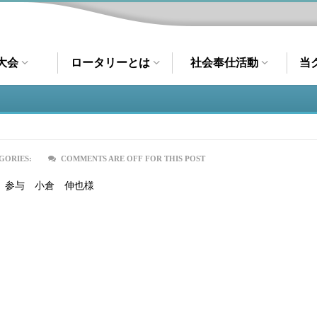
大会
ロータリーとは
社会奉仕活動
当
GORIES:
COMMENTS ARE OFF FOR THIS POST
 参与 小倉 伸也様