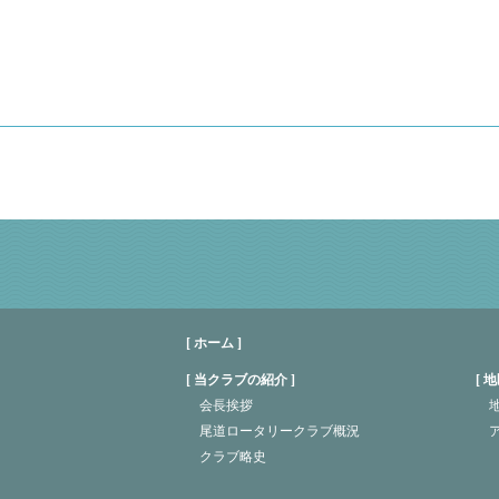
[ ホーム ]
当クラブの紹介
地
会長挨拶
地
尾道ロータリークラブ概況
クラブ略史