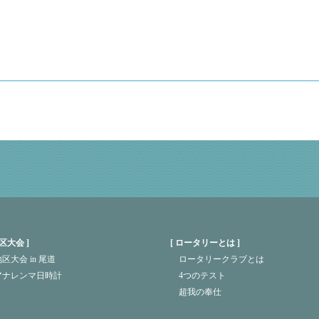
区大会
ロータリーとは
区大会 in 尾道
ロータリークラブとは
アナレンマ日時計
4つのテスト
超我の奉仕