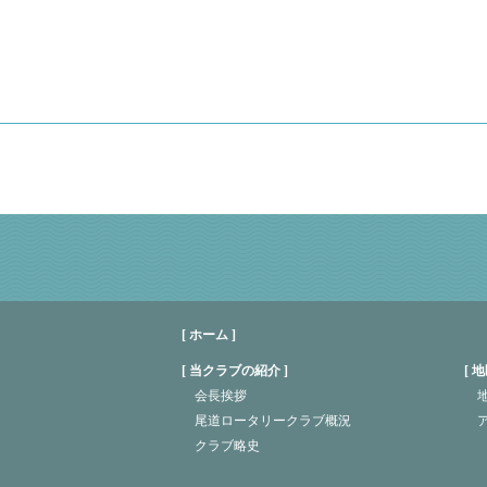
[ ホーム ]
当クラブの紹介
地
会長挨拶
地
尾道ロータリークラブ概況
クラブ略史