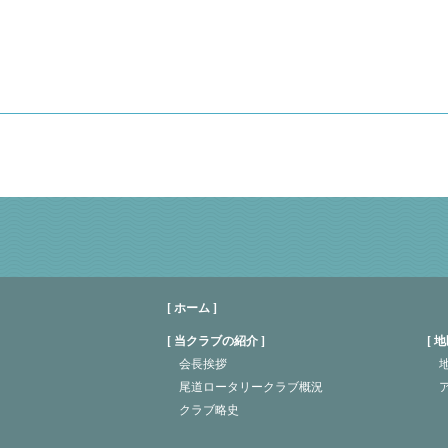
[ ホーム ]
当クラブの紹介
地
会長挨拶
地
尾道ロータリークラブ概況
クラブ略史