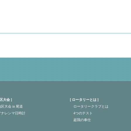
区大会
ロータリーとは
区大会 in 尾道
ロータリークラブとは
アナレンマ日時計
4つのテスト
超我の奉仕