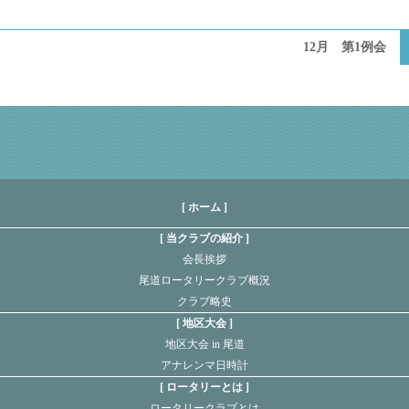
12月 第1例会
[ ホーム ]
当クラブの紹介
会長挨拶
尾道ロータリークラブ概況
クラブ略史
地区大会
地区大会 in 尾道
アナレンマ日時計
ロータリーとは
ロータリークラブとは