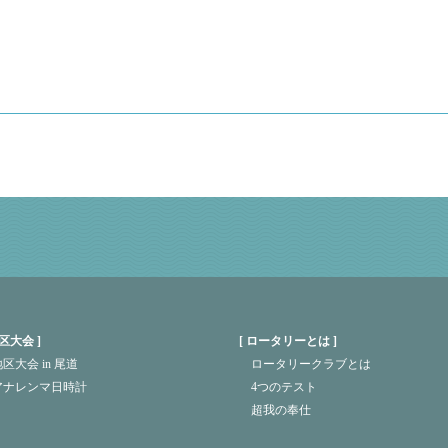
区大会
ロータリーとは
区大会 in 尾道
ロータリークラブとは
アナレンマ日時計
4つのテスト
超我の奉仕