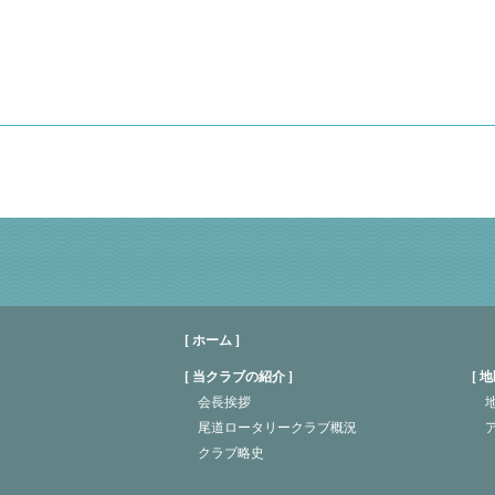
[ ホーム ]
当クラブの紹介
地
会長挨拶
地
尾道ロータリークラブ概況
クラブ略史