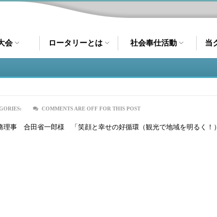
大会
ロータリーとは
社会奉仕活動
当
GORIES:
COMMENTS ARE OFF FOR THIS POST
務理事 合田省一郎様 「笑顔と幸せの好循環（観光で地域を明るく！