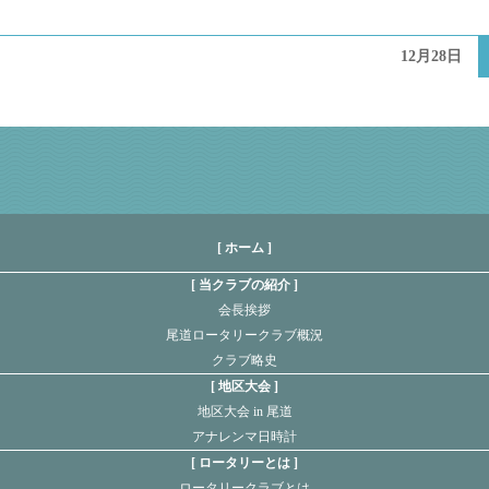
12月28日
[ ホーム ]
当クラブの紹介
会長挨拶
尾道ロータリークラブ概況
クラブ略史
地区大会
地区大会 in 尾道
アナレンマ日時計
ロータリーとは
ロータリークラブとは