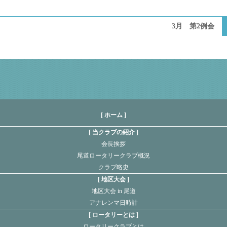
3月 第2例会
[ ホーム ]
当クラブの紹介
会長挨拶
尾道ロータリークラブ概況
クラブ略史
地区大会
地区大会 in 尾道
アナレンマ日時計
ロータリーとは
ロータリークラブとは