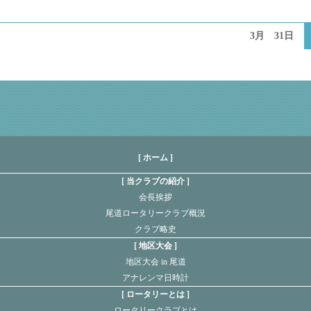
3月 31日
[ ホーム ]
当クラブの紹介
会長挨拶
尾道ロータリークラブ概況
クラブ略史
地区大会
地区大会 in 尾道
アナレンマ日時計
ロータリーとは
ロータリークラブとは