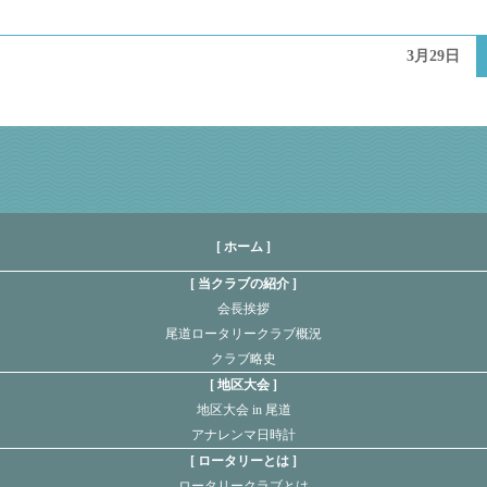
3月29日
[ ホーム ]
当クラブの紹介
会長挨拶
尾道ロータリークラブ概況
クラブ略史
地区大会
地区大会 in 尾道
アナレンマ日時計
ロータリーとは
ロータリークラブとは