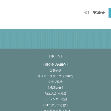
4月 第3例会
[ ホーム ]
当クラブの紹介
会長挨拶
尾道ロータリークラブ概況
クラブ略史
地区大会
地区大会 in 尾道
アナレンマ日時計
ロータリーとは
ロータリークラブとは