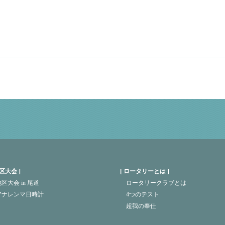
区大会
ロータリーとは
区大会 in 尾道
ロータリークラブとは
アナレンマ日時計
4つのテスト
超我の奉仕