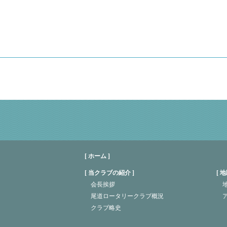
[ ホーム ]
当クラブの紹介
地
会長挨拶
地
尾道ロータリークラブ概況
クラブ略史