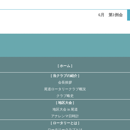
6月 第1例会
[ ホーム ]
当クラブの紹介
会長挨拶
尾道ロータリークラブ概況
クラブ略史
地区大会
地区大会 in 尾道
アナレンマ日時計
ロータリーとは
ロータリークラブとは