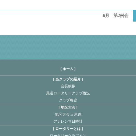
6月 第2例会
[ ホーム ]
当クラブの紹介
会長挨拶
尾道ロータリークラブ概況
クラブ略史
地区大会
地区大会 in 尾道
アナレンマ日時計
ロータリーとは
ロータリークラブとは