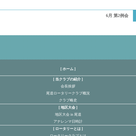
6月 第2例会
[ ホーム ]
当クラブの紹介
会長挨拶
尾道ロータリークラブ概況
クラブ略史
地区大会
地区大会 in 尾道
アナレンマ日時計
ロータリーとは
ロータリークラブとは