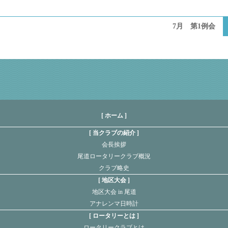
7月 第1例会
[ ホーム ]
当クラブの紹介
会長挨拶
尾道ロータリークラブ概況
クラブ略史
地区大会
地区大会 in 尾道
アナレンマ日時計
ロータリーとは
ロータリークラブとは