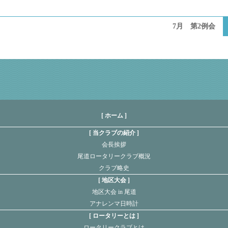
7月 第2例会
[ ホーム ]
当クラブの紹介
会長挨拶
尾道ロータリークラブ概況
クラブ略史
地区大会
地区大会 in 尾道
アナレンマ日時計
ロータリーとは
ロータリークラブとは