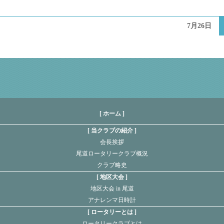
7月26日
[ ホーム ]
当クラブの紹介
会長挨拶
尾道ロータリークラブ概況
クラブ略史
地区大会
地区大会 in 尾道
アナレンマ日時計
ロータリーとは
ロータリークラブとは