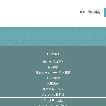
8月 第1例会
[ ホーム ]
当クラブの紹介
会長挨拶
尾道ロータリークラブ概況
クラブ略史
地区大会
地区大会 in 尾道
アナレンマ日時計
ロータリーとは
ロータリークラブとは