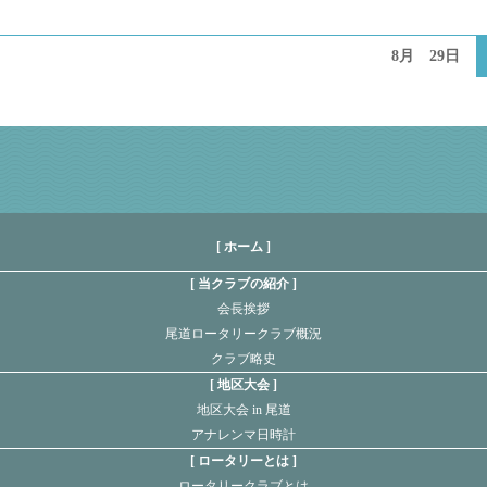
8月 29日
[ ホーム ]
当クラブの紹介
会長挨拶
尾道ロータリークラブ概況
クラブ略史
地区大会
地区大会 in 尾道
アナレンマ日時計
ロータリーとは
ロータリークラブとは