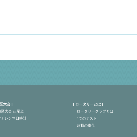
区大会
ロータリーとは
区大会 in 尾道
ロータリークラブとは
アナレンマ日時計
4つのテスト
超我の奉仕