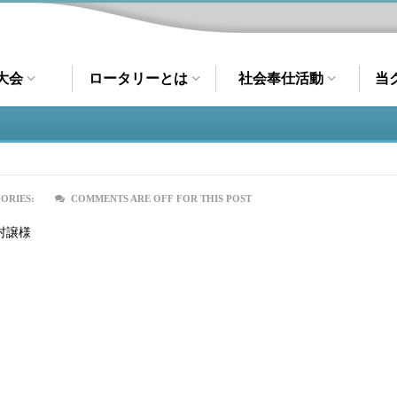
大会
ロータリーとは
社会奉仕活動
当
ORIES:
COMMENTS ARE OFF FOR THIS POST
村譲様