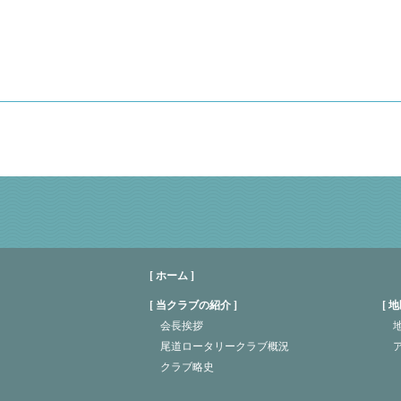
[ ホーム ]
当クラブの紹介
地
会長挨拶
地
尾道ロータリークラブ概況
クラブ略史