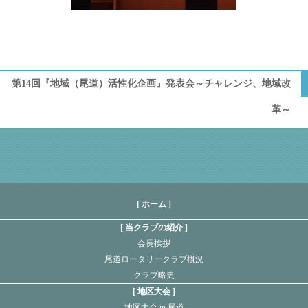
第14回『地域（尾道）活性化企画』発表会～チャレンジ、地域改
革～
[ ホーム ]
当クラブの紹介
会長挨拶
尾道ロータリークラブ概況
クラブ略史
地区大会
地区大会 in 尾道