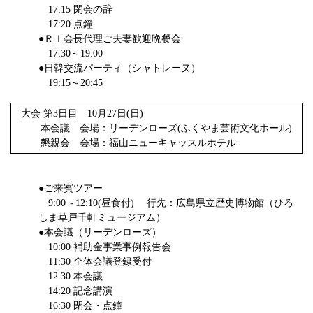
17:15 閉会の辞
17:20 点鐘
●ＲＩ会長代理ご夫妻歓迎晩餐会
17:30～19:00
●日韓交流パーティ（シャトレーヌ）
19:15～20:45
大会 第3日目 10月27日(日)
本会議 会場：リーデンローズ(ふくやま芸術文化ホール)
懇親会 会場：福山ニューキャッスルホテル
●ご来賓ツアー
9:00～12:10(昼食付) 行先：広島県立歴史博物館（ひろ
しま草戸千軒ミュージアム）
●本会議（リーデンローズ）
10:00 補助金事業事例報告会
11:30 全体会議登録受付
12:30 本会議
14:20 記念講演
16:30 閉会・点鐘