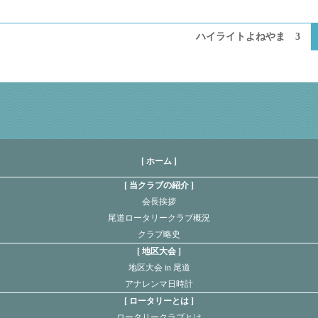
ハイライトよねやま 3
[ ホーム ]
当クラブの紹介
会長挨拶
尾道ロータリークラブ概況
クラブ略史
地区大会
地区大会 in 尾道
アナレンマ日時計
ロータリーとは
ロータリークラブとは