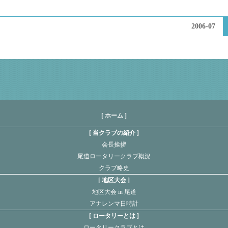
2006-07
[ ホーム ]
当クラブの紹介
会長挨拶
尾道ロータリークラブ概況
クラブ略史
地区大会
地区大会 in 尾道
アナレンマ日時計
ロータリーとは
ロータリークラブとは