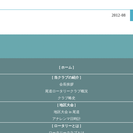
2012-08
[ ホーム ]
当クラブの紹介
会長挨拶
尾道ロータリークラブ概況
クラブ略史
地区大会
地区大会 in 尾道
アナレンマ日時計
ロータリーとは
ロータリークラブとは