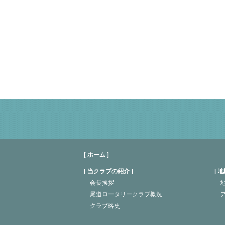
[ ホーム ]
当クラブの紹介
地
会長挨拶
地
尾道ロータリークラブ概況
クラブ略史