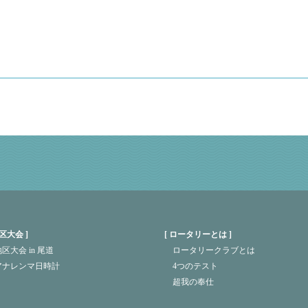
区大会
ロータリーとは
区大会 in 尾道
ロータリークラブとは
アナレンマ日時計
4つのテスト
超我の奉仕