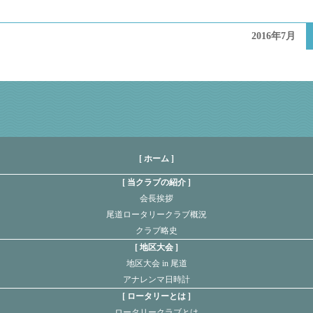
2016年7月
[ ホーム ]
当クラブの紹介
会長挨拶
尾道ロータリークラブ概況
クラブ略史
地区大会
地区大会 in 尾道
アナレンマ日時計
ロータリーとは
ロータリークラブとは