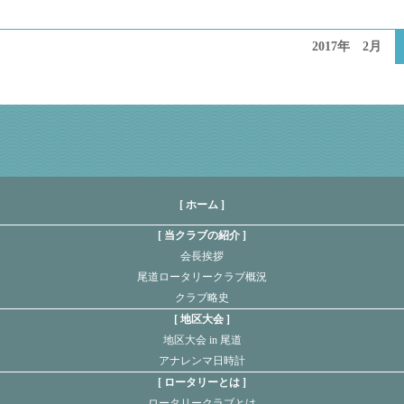
2017年 2月
[ ホーム ]
当クラブの紹介
会長挨拶
尾道ロータリークラブ概況
クラブ略史
地区大会
地区大会 in 尾道
アナレンマ日時計
ロータリーとは
ロータリークラブとは