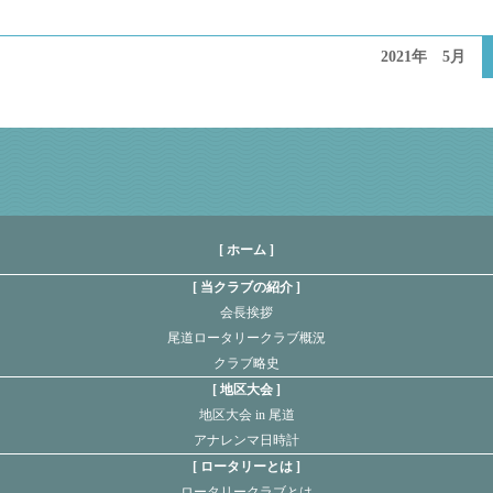
2021年 5月
[ ホーム ]
当クラブの紹介
会長挨拶
尾道ロータリークラブ概況
クラブ略史
地区大会
地区大会 in 尾道
アナレンマ日時計
ロータリーとは
ロータリークラブとは