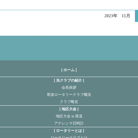
2023年 11月
[ ホーム ]
当クラブの紹介
会長挨拶
尾道ロータリークラブ概況
クラブ略史
地区大会
地区大会 in 尾道
アナレンマ日時計
ロータリーとは
ロータリークラブとは