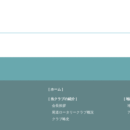
[ ホーム ]
当クラブの紹介
地
会長挨拶
地
尾道ロータリークラブ概況
クラブ略史