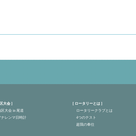
区大会
ロータリーとは
区大会 in 尾道
ロータリークラブとは
アナレンマ日時計
4つのテスト
超我の奉仕