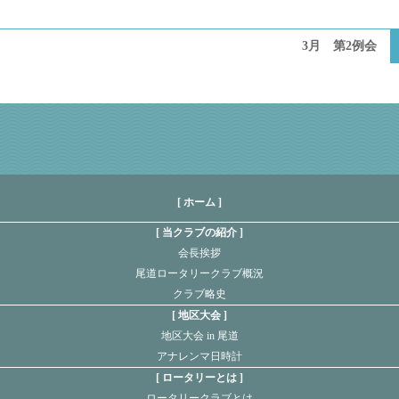
3月 第2例会
[ ホーム ]
当クラブの紹介
会長挨拶
尾道ロータリークラブ概況
クラブ略史
地区大会
地区大会 in 尾道
アナレンマ日時計
ロータリーとは
ロータリークラブとは