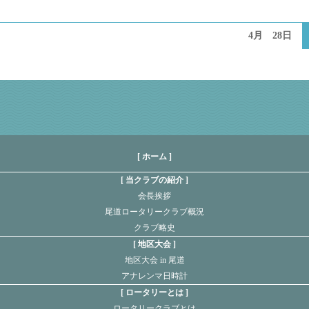
4月 28日
[ ホーム ]
当クラブの紹介
会長挨拶
尾道ロータリークラブ概況
クラブ略史
地区大会
地区大会 in 尾道
アナレンマ日時計
ロータリーとは
ロータリークラブとは