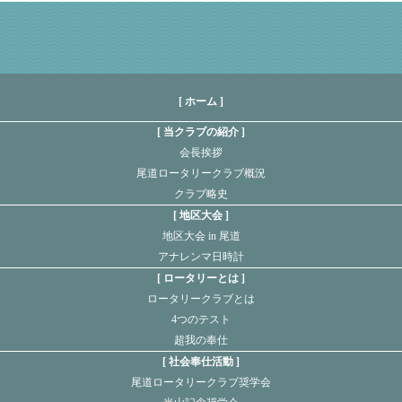
[ ホーム ]
当クラブの紹介
会長挨拶
尾道ロータリークラブ概況
クラブ略史
地区大会
地区大会 in 尾道
アナレンマ日時計
ロータリーとは
ロータリークラブとは
4つのテスト
超我の奉仕
社会奉仕活動
尾道ロータリークラブ奨学会