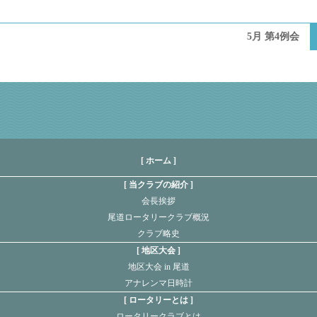
5月 第4例会
[ ホーム ]
当クラブの紹介
会長挨拶
尾道ロータリークラブ概況
クラブ略史
地区大会
地区大会 in 尾道
アナレンマ日時計
ロータリーとは
ロータリークラブとは