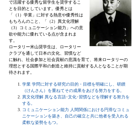
で活躍する優秀な留学生を奨学するこ
とを目的としています。優秀とは
「（1）学業」に対する熱意や優秀性は
もちろんのこと、「（2）異文化理解
（3）コミュニケーション能力」への意
欲や能力に優れている点が含まれま
す。
ロータリー米山奨学生は、ロータリー
クラブを通して日本の文化、習慣など
に触れ、社会参加と社会貢献の意識を育て、将来ロータリーの
理想とする国際平和の創造と維持に貢献する人となることが期
待されます。
学業 学問に対する研究の目的・目標を明確にし、研鑚
（けんさん）を重ねてその成果をあげる努力をする。
異文化理解 異なる言語･文化･習慣などを理解する努力を
する。
コミュニケーション能力 人間関係における円滑なコミュ
ニケーションを築き、自己の確立と共に他者を受入れる
柔軟な姿勢をもつ。