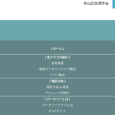
米山記念奨学会
[ ホーム ]
当クラブの紹介
会長挨拶
尾道ロータリークラブ概況
クラブ略史
地区大会
地区大会 in 尾道
アナレンマ日時計
ロータリーとは
ロータリークラブとは
4つのテスト