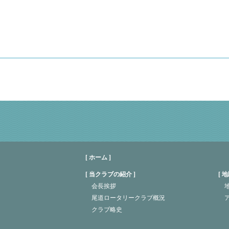
[ ホーム ]
当クラブの紹介
地
会長挨拶
地
尾道ロータリークラブ概況
クラブ略史