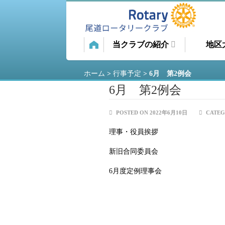
当クラブの紹介
地区
ホーム
>
行事予定
>
6月 第2例会
6月 第2例会
POSTED ON 2022年6月10日
CATEG
理事・役員挨拶
新旧合同委員会
6月度定例理事会