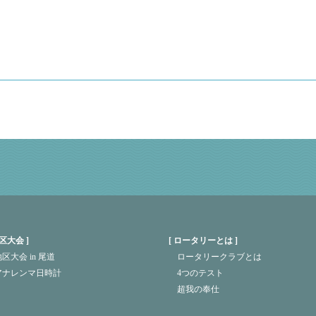
区大会
ロータリーとは
区大会 in 尾道
ロータリークラブとは
アナレンマ日時計
4つのテスト
超我の奉仕