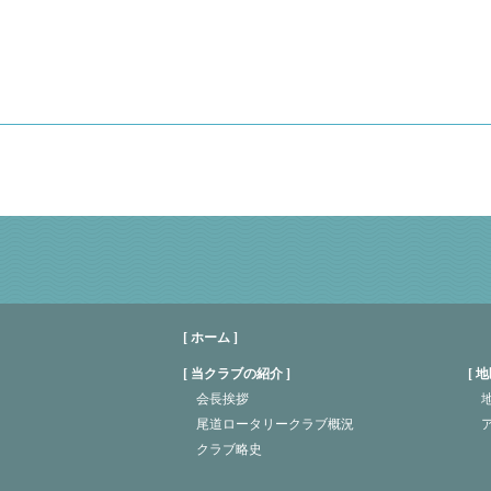
[ ホーム ]
当クラブの紹介
地
会長挨拶
地
尾道ロータリークラブ概況
クラブ略史