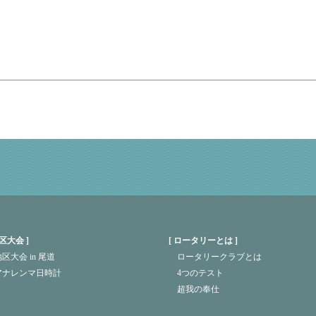
区大会
ロータリーとは
区大会 in 尾道
ロータリークラブとは
アナレンマ日時計
4つのテスト
超我の奉仕